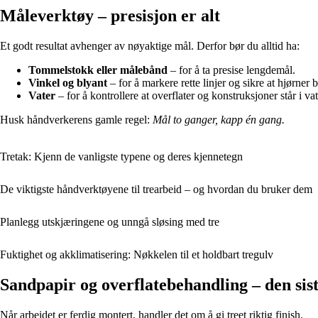
Måleverktøy – presisjon er alt
Et godt resultat avhenger av nøyaktige mål. Derfor bør du alltid ha:
Tommelstokk eller målebånd
– for å ta presise lengdemål.
Vinkel og blyant
– for å markere rette linjer og sikre at hjørner b
Vater
– for å kontrollere at overflater og konstruksjoner står i vat
Husk håndverkerens gamle regel:
Mål to ganger, kapp én gang.
Tretak: Kjenn de vanligste typene og deres kjennetegn
De viktigste håndverktøyene til trearbeid – og hvordan du bruker dem
Planlegg utskjæringene og unngå sløsing med tre
Fuktighet og akklimatisering: Nøkkelen til et holdbart tregulv
Sandpapir og overflatebehandling – den sist
Når arbeidet er ferdig montert, handler det om å gi treet riktig finish.