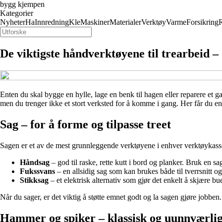
bygg kjempen
Kategorier
Nyheter
Ha
Innredning
Kle
Maskiner
Materialer
Verktøy
Varme
Forsikring
R
De viktigste håndverktøyene til trearbeid 
Enten du skal bygge en hylle, lage en benk til hagen eller reparere et g
men du trenger ikke et stort verksted for å komme i gang. Her får du en
Sag – for å forme og tilpasse treet
Sagen er et av de mest grunnleggende verktøyene i enhver verktøykasse.
Håndsag
– god til raske, rette kutt i bord og planker. Bruk en sa
Fukssvans
– en allsidig sag som kan brukes både til tverrsnitt og
Stikksag
– et elektrisk alternativ som gjør det enkelt å skjære bue
Når du sager, er det viktig å støtte emnet godt og la sagen gjøre jobben. 
Hammer og spiker – klassisk og uunnværli