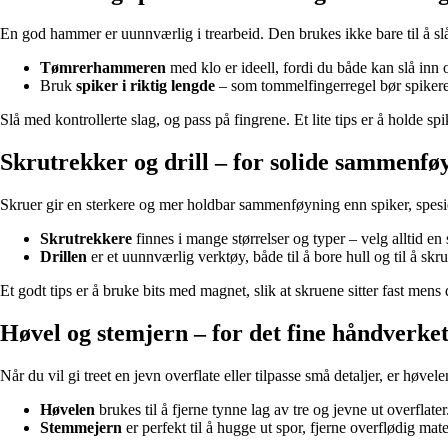
En god hammer er uunnværlig i trearbeid. Den brukes ikke bare til å slå
Tømrerhammeren
med klo er ideell, fordi du både kan slå inn o
Bruk
spiker i riktig lengde
– som tommelfingerregel bør spikeren
Slå med kontrollerte slag, og pass på fingrene. Et lite tips er å holde spi
Skrutrekker og drill – for solide sammenfø
Skruer gir en sterkere og mer holdbar sammenføyning enn spiker, spesie
Skrutrekkere
finnes i mange størrelser og typer – velg alltid e
Drillen
er et uunnværlig verktøy, både til å bore hull og til å skru
Et godt tips er å bruke bits med magnet, slik at skruene sitter fast mens 
Høvel og stemjern – for det fine håndverke
Når du vil gi treet en jevn overflate eller tilpasse små detaljer, er høve
Høvelen
brukes til å fjerne tynne lag av tre og jevne ut overflate
Stemmejern
er perfekt til å hugge ut spor, fjerne overflødig mat