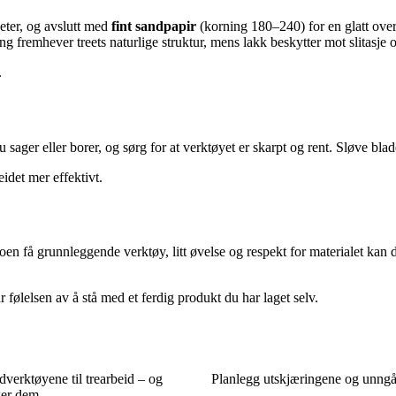
eter, og avslutt med
fint sandpapir
(korning 180–240) for en glatt over
ng fremhever treets naturlige struktur, mens lakk beskytter mot slitasje o
.
 sager eller borer, og sørg for at verktøyet er skarpt og rent. Sløve bla
idet mer effektivt.
 noen få grunnleggende verktøy, litt øvelse og respekt for materialet kan d
år følelsen av å stå med et ferdig produkt du har laget selv.
dverktøyene til trearbeid – og
Planlegg utskjæringene og unngå
ker dem