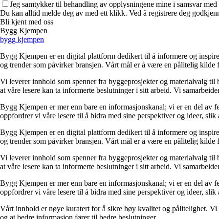
Jeg samtykker til behandling av opplysningene mine i samsvar med r
Du kan alltid melde deg av med ett klikk. Ved å registrere deg godkjenn
Bli kjent med oss
Bygg Kjempen
bygg kjempen
Bygg Kjempen er en digital plattform dedikert til å informere og inspir
og trender som påvirker bransjen. Vårt mål er å være en pålitelig kilde
Vi leverer innhold som spenner fra byggeprosjekter og materialvalg til 
at våre lesere kan ta informerte beslutninger i sitt arbeid. Vi samarbeid
Bygg Kjempen er mer enn bare en informasjonskanal; vi er en del av fel
oppfordrer vi våre lesere til å bidra med sine perspektiver og ideer, sl
Bygg Kjempen er en digital plattform dedikert til å informere og inspir
og trender som påvirker bransjen. Vårt mål er å være en pålitelig kilde
Vi leverer innhold som spenner fra byggeprosjekter og materialvalg til 
at våre lesere kan ta informerte beslutninger i sitt arbeid. Vi samarbeid
Bygg Kjempen er mer enn bare en informasjonskanal; vi er en del av fel
oppfordrer vi våre lesere til å bidra med sine perspektiver og ideer, sl
Vårt innhold er nøye kuratert for å sikre høy kvalitet og pålitelighet. V
og at bedre informasjon fører til bedre beslutninger.