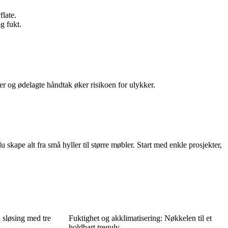
flate.
g fukt.
der og ødelagte håndtak øker risikoen for ulykker.
u skape alt fra små hyller til større møbler. Start med enkle prosjekter,
 sløsing med tre
Fuktighet og akklimatisering: Nøkkelen til et
holdbart tregulv