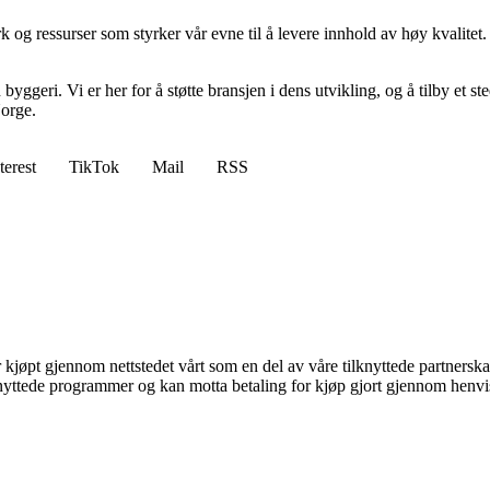
rk og ressurser som styrker vår evne til å levere innhold av høy kvalit
ggeri. Vi er her for å støtte bransjen i dens utvikling, og å tilby et s
Norge.
terest
TikTok
Mail
RSS
er kjøpt gjennom nettstedet vårt som en del av våre tilknyttede partners
knyttede programmer og kan motta betaling for kjøp gjort gjennom henvisn