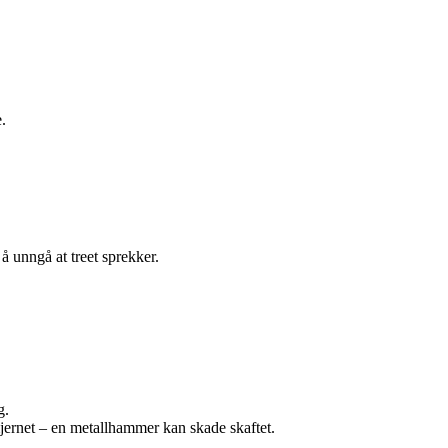
e.
 å unngå at treet sprekker.
g.
mjernet – en metallhammer kan skade skaftet.