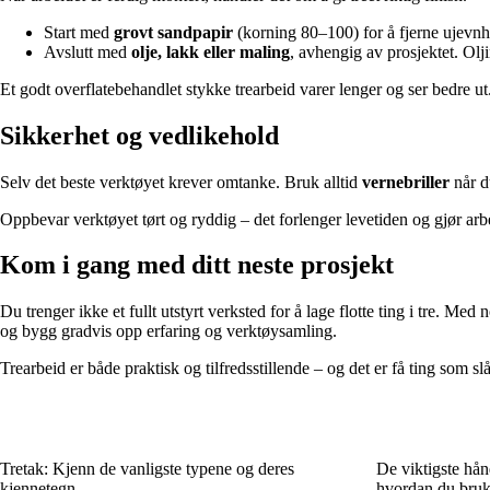
Start med
grovt sandpapir
(korning 80–100) for å fjerne ujevnh
Avslutt med
olje, lakk eller maling
, avhengig av prosjektet. Olji
Et godt overflatebehandlet stykke trearbeid varer lenger og ser bedre ut
Sikkerhet og vedlikehold
Selv det beste verktøyet krever omtanke. Bruk alltid
vernebriller
når du
Oppbevar verktøyet tørt og ryddig – det forlenger levetiden og gjør arbe
Kom i gang med ditt neste prosjekt
Du trenger ikke et fullt utstyrt verksted for å lage flotte ting i tre. Med
og bygg gradvis opp erfaring og verktøysamling.
Trearbeid er både praktisk og tilfredsstillende – og det er få ting som sl
Tretak: Kjenn de vanligste typene og deres
De viktigste hån
kjennetegn
hvordan du bru