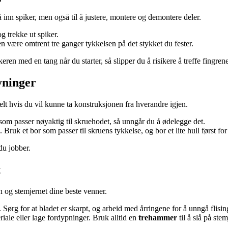
 inn spiker, men også til å justere, montere og demontere deler.
g trekke ut spiker.
 være omtrent tre ganger tykkelsen på det stykket du fester.
keren med en tang når du starter, så slipper du å risikere å treffe fingren
yninger
lt hvis du vil kunne ta konstruksjonen fra hverandre igjen.
n som passer nøyaktig til skruehodet, så unngår du å ødelegge det.
. Bruk et bor som passer til skruens tykkelse, og bor et lite hull først for
du jobber.
t
len og stemjernet dine beste venner.
r. Sørg for at bladet er skarpt, og arbeid med årringene for å unngå flisin
eriale eller lage fordypninger. Bruk alltid en
trehammer
til å slå på ste