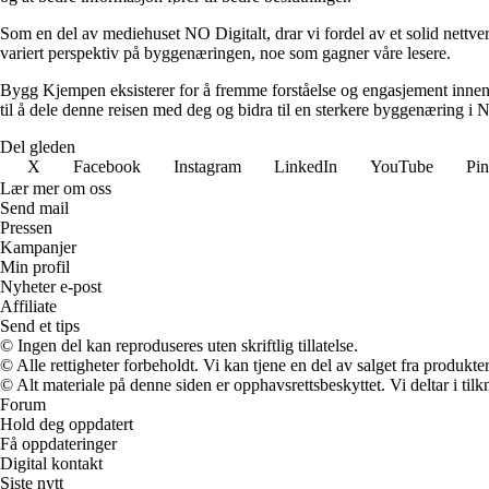
Som en del av mediehuset NO Digitalt, drar vi fordel av et solid nettve
variert perspektiv på byggenæringen, noe som gagner våre lesere.
Bygg Kjempen eksisterer for å fremme forståelse og engasjement innen by
til å dele denne reisen med deg og bidra til en sterkere byggenæring i 
Del gleden
X
Facebook
Instagram
LinkedIn
YouTube
Pin
Lær mer om oss
Send mail
Pressen
Kampanjer
Min profil
Nyheter e-post
Affiliate
Send et tips
© Ingen del kan reproduseres uten skriftlig tillatelse.
© Alle rettigheter forbeholdt. Vi kan tjene en del av salget fra produkt
© Alt materiale på denne siden er opphavsrettsbeskyttet. Vi deltar i til
Forum
Hold deg oppdatert
Få oppdateringer
Digital kontakt
Siste nytt