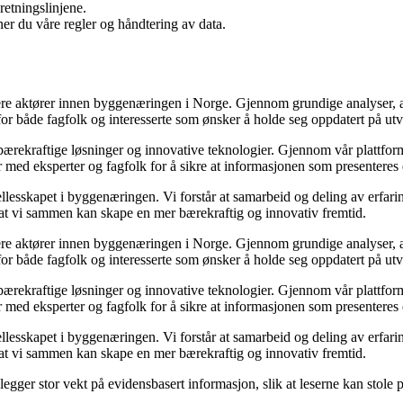
etningslinjene.
er du våre regler og håndtering av data.
ere aktører innen byggenæringen i Norge. Gjennom grundige analyser, akt
 for både fagfolk og interesserte som ønsker å holde seg oppdatert på ut
bærekraftige løsninger og innovative teknologier. Gjennom vår plattform
er med eksperter og fagfolk for å sikre at informasjonen som presenteres 
lesskapet i byggenæringen. Vi forstår at samarbeid og deling av erfarin
ik at vi sammen kan skape en mer bærekraftig og innovativ fremtid.
ere aktører innen byggenæringen i Norge. Gjennom grundige analyser, akt
 for både fagfolk og interesserte som ønsker å holde seg oppdatert på ut
bærekraftige løsninger og innovative teknologier. Gjennom vår plattform
er med eksperter og fagfolk for å sikre at informasjonen som presenteres 
lesskapet i byggenæringen. Vi forstår at samarbeid og deling av erfarin
ik at vi sammen kan skape en mer bærekraftig og innovativ fremtid.
i legger stor vekt på evidensbasert informasjon, slik at leserne kan stole