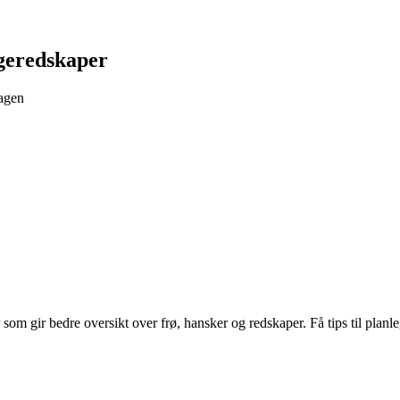
ageredskaper
hagen
om gir bedre oversikt over frø, hansker og redskaper. Få tips til planl