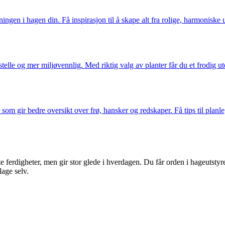
ngen i hagen din. Få inspirasjon til å skape alt fra rolige, harmoniske 
elle og mer miljøvennlig. Med riktig valg av planter får du et frodig ut
om gir bedre oversikt over frø, hansker og redskaper. Få tips til planl
erdigheter, men gir stor glede i hverdagen. Du får orden i hageutstyret
lage selv.