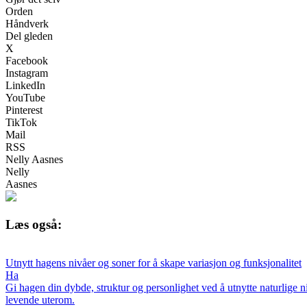
Orden
Håndverk
Del gleden
X
Facebook
Instagram
LinkedIn
YouTube
Pinterest
TikTok
Mail
RSS
Nelly Aasnes
Nelly
Aasnes
Læs også:
Utnytt hagens nivåer og soner for å skape variasjon og funksjonalitet
Ha
Gi hagen din dybde, struktur og personlighet ved å utnytte naturlige ni
levende uterom.