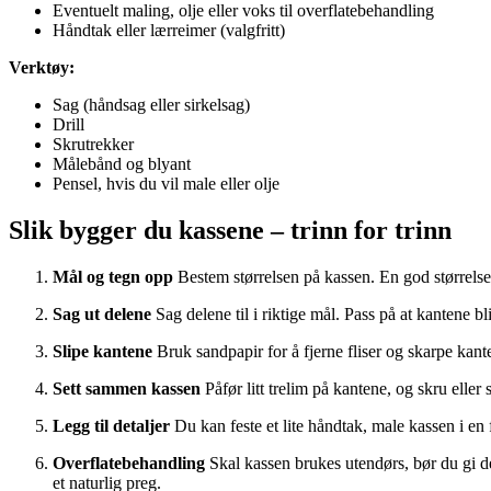
Eventuelt maling, olje eller voks til overflatebehandling
Håndtak eller lærreimer (valgfritt)
Verktøy:
Sag (håndsag eller sirkelsag)
Drill
Skrutrekker
Målebånd og blyant
Pensel, hvis du vil male eller olje
Slik bygger du kassene – trinn for trinn
Mål og tegn opp
Bestem størrelsen på kassen. En god størrelse
Sag ut delene
Sag delene til i riktige mål. Pass på at kantene blir
Slipe kantene
Bruk sandpapir for å fjerne fliser og skarpe kante
Sett sammen kassen
Påfør litt trelim på kantene, og skru eller s
Legg til detaljer
Du kan feste et lite håndtak, male kassen i en f
Overflatebehandling
Skal kassen brukes utendørs, bør du gi den
et naturlig preg.