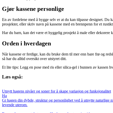
Gjør kassene personlige
En av fordelene med å bygge selv er at du kan tilpasse designet. Du ka
prosjekter, eller skriv navn på kassene med en brennpenn for et rustikt
Har du barn, kan det være et hyggelig prosjekt å male eller dekorere 
Orden i hverdagen
Når kassene er ferdige, kan du bruke dem til mer enn bare frø og redska
så har du alltid oversikt over utstyret ditt.
Et lite tips: Legg en pose med ris eller silica-gel i bunnen av kassen
Læs også:
Utnytt hagens nivåer og soner for å skape variasjon og funksjonalitet
Ha
Gi hagen din dybde, struktur og personlighet ved å utnytte naturlige ni
levende uterom.