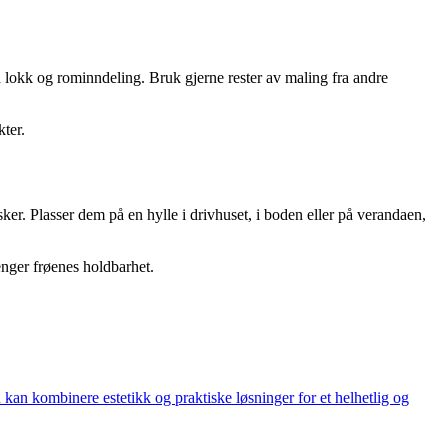
d lokk og rominndeling. Bruk gjerne rester av maling fra andre
ter.
sker. Plasser dem på en hylle i drivhuset, i boden eller på verandaen,
enger frøenes holdbarhet.
u kan kombinere estetikk og praktiske løsninger for et helhetlig og