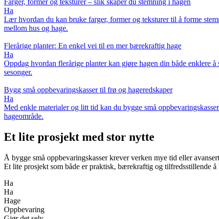
Farger, former og teksturer – slik skaper du stemning i hagen
Ha
Lær hvordan du kan bruke farger, former og teksturer til å forme stemni
mellom hus og hage.
Flerårige planter: En enkel vei til en mer bærekraftig hage
Ha
Oppdag hvordan flerårige planter kan gjøre hagen din både enklere å st
sesonger.
Bygg små oppbevaringskasser til frø og hageredskaper
Ha
Med enkle materialer og litt tid kan du bygge små oppbevaringskasser s
hageområde.
Et lite prosjekt med stor nytte
Å bygge små oppbevaringskasser krever verken mye tid eller avanserte f
Et lite prosjekt som både er praktisk, bærekraftig og tilfredsstillende å 
Ha
Ha
Hage
Oppbevaring
Gjør det selv