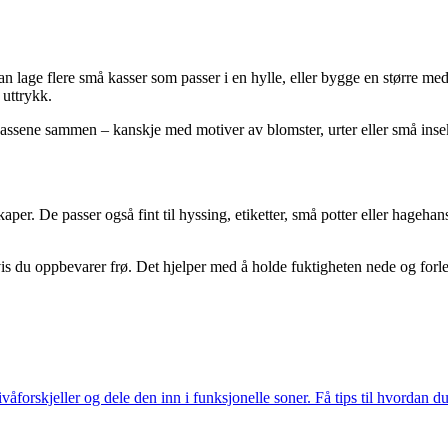
n lage flere små kasser som passer i en hylle, eller bygge en større me
 uttrykk.
kassene sammen – kanskje med motiver av blomster, urter eller små insek
per. De passer også fint til hyssing, etiketter, små potter eller hagehan
 hvis du oppbevarer frø. Det hjelper med å holde fuktigheten nede og forl
våforskjeller og dele den inn i funksjonelle soner. Få tips til hvordan d