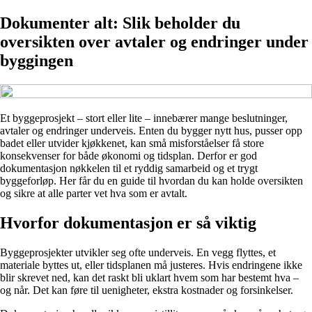
Dokumenter alt: Slik beholder du
oversikten over avtaler og endringer under
byggingen
Et byggeprosjekt – stort eller lite – innebærer mange beslutninger,
avtaler og endringer underveis. Enten du bygger nytt hus, pusser opp
badet eller utvider kjøkkenet, kan små misforståelser få store
konsekvenser for både økonomi og tidsplan. Derfor er god
dokumentasjon nøkkelen til et ryddig samarbeid og et trygt
byggeforløp. Her får du en guide til hvordan du kan holde oversikten
og sikre at alle parter vet hva som er avtalt.
Hvorfor dokumentasjon er så viktig
Byggeprosjekter utvikler seg ofte underveis. En vegg flyttes, et
materiale byttes ut, eller tidsplanen må justeres. Hvis endringene ikke
blir skrevet ned, kan det raskt bli uklart hvem som har bestemt hva –
og når. Det kan føre til uenigheter, ekstra kostnader og forsinkelser.