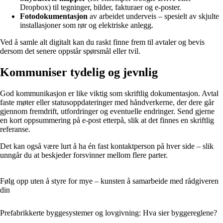
Dropbox) til tegninger, bilder, fakturaer og e-poster.
Fotodokumentasjon
av arbeidet underveis – spesielt av skjulte
installasjoner som rør og elektriske anlegg.
Ved å samle alt digitalt kan du raskt finne frem til avtaler og bevis
dersom det senere oppstår spørsmål eller tvil.
Kommuniser tydelig og jevnlig
God kommunikasjon er like viktig som skriftlig dokumentasjon. Avtal
faste møter eller statusoppdateringer med håndverkerne, der dere går
gjennom fremdrift, utfordringer og eventuelle endringer. Send gjerne
en kort oppsummering på e-post etterpå, slik at det finnes en skriftlig
referanse.
Det kan også være lurt å ha én fast kontaktperson på hver side – slik
unngår du at beskjeder forsvinner mellom flere parter.
Følg opp uten å styre for mye – kunsten å samarbeide med rådgiveren
din
Prefabrikkerte byggesystemer og lovgivning: Hva sier byggereglene?