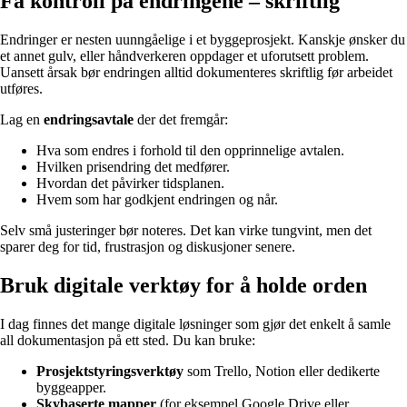
Få kontroll på endringene – skriftlig
Endringer er nesten uunngåelige i et byggeprosjekt. Kanskje ønsker du
et annet gulv, eller håndverkeren oppdager et uforutsett problem.
Uansett årsak bør endringen alltid dokumenteres skriftlig før arbeidet
utføres.
Lag en
endringsavtale
der det fremgår:
Hva som endres i forhold til den opprinnelige avtalen.
Hvilken prisendring det medfører.
Hvordan det påvirker tidsplanen.
Hvem som har godkjent endringen og når.
Selv små justeringer bør noteres. Det kan virke tungvint, men det
sparer deg for tid, frustrasjon og diskusjoner senere.
Bruk digitale verktøy for å holde orden
I dag finnes det mange digitale løsninger som gjør det enkelt å samle
all dokumentasjon på ett sted. Du kan bruke:
Prosjektstyringsverktøy
som Trello, Notion eller dedikerte
byggeapper.
Skybaserte mapper
(for eksempel Google Drive eller