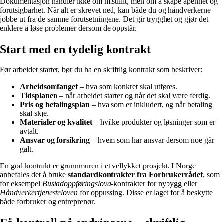
Dokumentasjon handler ikke om mistillit, men om å skape åpenhet og
forutsigbarhet. Når alt er skrevet ned, kan både du og håndverkerne
jobbe ut fra de samme forutsetningene. Det gir trygghet og gjør det
enklere å løse problemer dersom de oppstår.
Start med en tydelig kontrakt
Før arbeidet starter, bør du ha en skriftlig kontrakt som beskriver:
Arbeidsomfanget
– hva som konkret skal utføres.
Tidsplanen
– når arbeidet starter og når det skal være ferdig.
Pris og betalingsplan
– hva som er inkludert, og når betaling
skal skje.
Materialer og kvalitet
– hvilke produkter og løsninger som er
avtalt.
Ansvar og forsikring
– hvem som har ansvar dersom noe går
galt.
En god kontrakt er grunnmuren i et vellykket prosjekt. I Norge
anbefales det å bruke
standardkontrakter fra Forbrukerrådet
, som
for eksempel
Bustadoppføringslova
-kontrakter for nybygg eller
Håndverkertjenesteloven
for oppussing. Disse er laget for å beskytte
både forbruker og entreprenør.