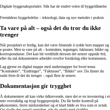
Digitale byggesaksportaler: Slik har de endret veien til byggetillatelse
Fremtidens byggeledelse – teknologi, data og nye metoder i praksis
Ta vare på alt – også det du tror du ikke
trenger
Når prosjektet er ferdig, kan det være fristende å rydde bort mapper og
e-poster. Men ta vare på alt – kontrakter, tegninger, fakturaer, bilder og
korrespondanse. Det kan bli verdifullt dersom det senere oppstår feil,
eller du må dokumentere arbeidet overfor forsikring eller kommunen.
Lag gjerne en digital mappe med undermapper for hvert tema:
“Kontrakter”, “Endringer”, “Fakturaer”, “Bilder” osv. Da finner du
raskt frem til det du trenger – også flere år senere.
Dokumentasjon gir trygghet
Å dokumentere alt kan virke tidkrevende, men det er en investering i et
mer oversiktlig og trygt byggeprosjekt. Du får bedre kontroll på
økonomien, færre misforståelser og et klart bilde av hva som er avtalt.
Og skulle det oppstå uenighet, står du sterkt med skriftlig